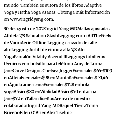
mundo. También es autora de los libros Adaptive
Yoga y Hatha Yoga Asanas. Obtenga más información
en www.ingridyang.com.
30 de agosto de 2023
Ingrid Yang MD
Mallas ajustadas
Athleta 7/8 Salutation Stash
Legging corto AllTheFeels
de Vuori
Aerie Offline Legging cruzado de talle
alto
Legging Airlift de cintura alta 7/8 Alo
Yoga
Pantalón Vitality Ascend II
Leggings tobilleros
técnicos con bolsillo para teléfono Amy de Lorna
Jane
Carve Designs Chelsea Jogger
Esenciales
$65-$109
en
Atleta
Esenciales
$98 en
Montaña
Esenciales
$ 31,46
en
Águila americana
Esenciales
$128 en
hola
yoga
Básico
$80 en
Vitalidad
Básico
$70 en
Lorna
Jane
$72 en
Tallar diseños
Acerca de nuestro
colaborador
Ingrid Yang MD
Raquel Tierra
Toma
Briceño
Ellen O'Brien
Alex Tzelnic