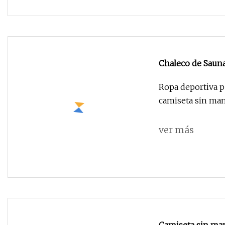
Chaleco de Sauna
modeladores corp
Ropa deportiva p
interior de gimn
camiseta sin ma
ver más