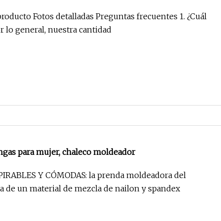
ra el sudor, ropa interior adelgazante, camisa para
roducto Fotos detalladas Preguntas frecuentes 1. ¿Cuál
mador de grasa, camisetas sin mangas para
MOQ? R: Por lo general, nuestra cantidad
ropa moldeadora
ngas para mujer, chaleco moldeador
IRABLES Y CÓMODAS: la prenda moldeadora del
a de un material de mezcla de nailon y spandex