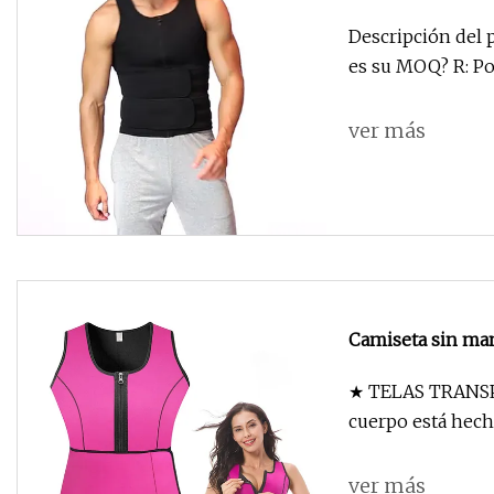
Sauna, chaleco pa
Descripción del p
perder peso, que
es su 
entrenamiento, 
ver más
Camiseta sin ma
★ TELAS TRANSP
cuerpo está hech
ver más