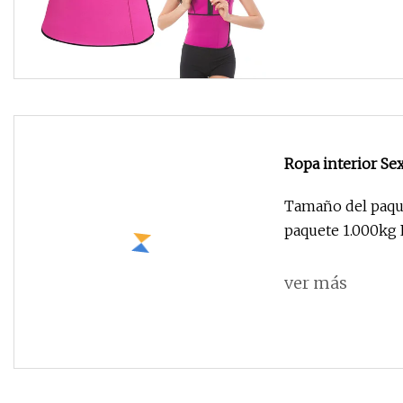
Ropa interior Sex
Sexy, Top de tubo
Tamaño del paque
paquete 1.000kg P
ver más