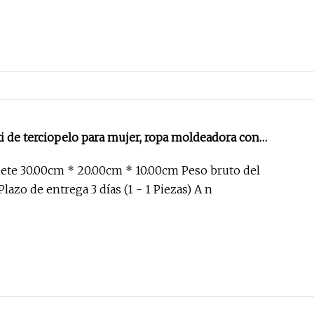
xi de terciopelo para mujer, ropa moldeadora con
erde sólido, 9 colores, ropa interior con almohadilla para
te 30.00cm * 20.00cm * 10.00cm Peso bruto del
terior, Top de tubo
lazo de entrega 3 días (1 - 1 Piezas) A n