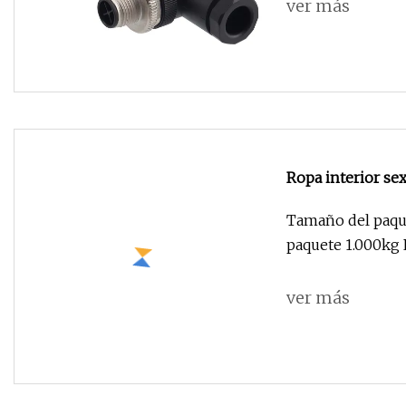
ver más
Ropa interior se
tirantes, Color v
Tamaño del paque
el pecho, ropa ex
paquete 1.000kg P
ver más