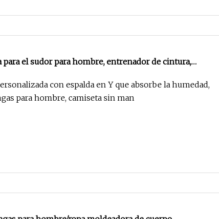
 para el sudor para hombre, entrenador de cintura,
orales adelgazantes, chaleco moldeador, corsé, ropa
ersonalizada con espalda en Y que absorbe la humedad,
asio, camiseta sin mangas ajustada para quemar grasas
ngas para hombre, camiseta sin man