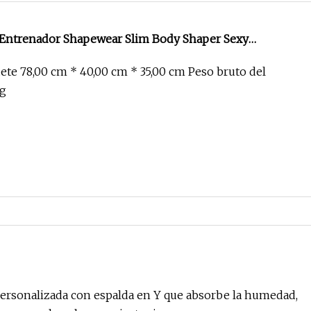
 Entrenador Shapewear Slim Body Shaper Sexy
 En V Tanga Body Control De Barriga Mono Tops
te 78,00 cm * 40,00 cm * 35,00 cm Peso bruto del
kg
ersonalizada con espalda en Y que absorbe la humedad,