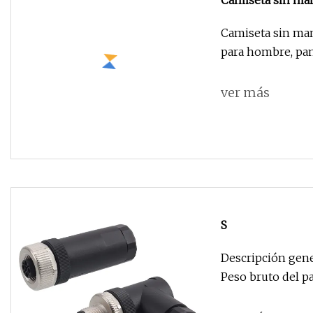
Camiseta sin ma
adelgazante par
Camiseta sin ma
para hombre, pa
ver más
S
Descripción gene
Peso bruto del p