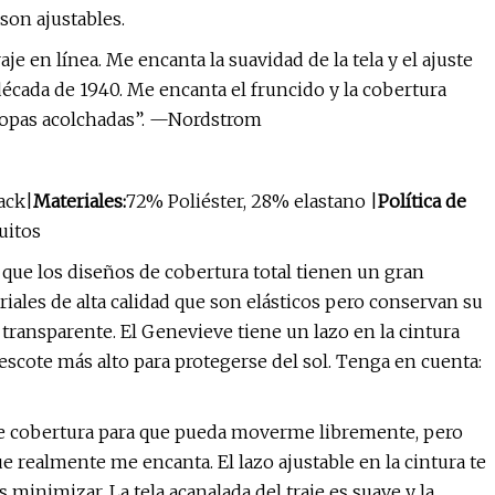
 son ajustables.
e en línea. Me encanta la suavidad de la tela y el ajuste
década de 1940. Me encanta el fruncido y la cobertura
 copas acolchadas”. —Nordstrom
lack|
Materiales:
72% Poliéster, 28% elastano |
Política de
uitos
ue los diseños de cobertura total tienen un gran
riales de alta calidad que son elásticos pero conservan su
ransparente. El Genevieve tiene un lazo en la cintura
 escote más alto para protegerse del sol. Tenga en cuenta:
nte cobertura para que pueda moverme libremente, pero
 realmente me encanta. El lazo ajustable en la cintura te
inimizar. La tela acanalada del traje es suave y la