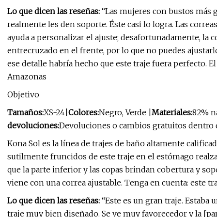
Lo que dicen las reseñas:
“Las mujeres con bustos más g
realmente les den soporte. Éste casi lo logra. Las corre
ayuda a personalizar el ajuste; desafortunadamente, la co
entrecruzado en el frente, por lo que no puedes ajustar
ese detalle habría hecho que este traje fuera perfecto. El 
Amazonas
Objetivo
Tamaños:
XS-24
|
Colores:
Negro, Verde |
Materiales:
82% na
devoluciones:
Devoluciones o cambios gratuitos dentro d
Kona Sol es la línea de trajes de baño altamente calificad
sutilmente fruncidos de este traje en el estómago realza
que la parte inferior y las copas brindan cobertura y s
viene con una correa ajustable. Tenga en cuenta: este tr
Lo que dicen las reseñas:
“Este es un gran traje. Estaba u
traje muy bien diseñado. Se ve muy favorecedor y la [pa