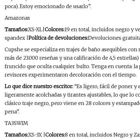
poca). Estoy emocionado de usarlo”.
Amazonas
Tamaños:
XS-XL
|
Colores:
19 en total, incluidos negro y v
spandex |
Política de devoluciones:
Devoluciones gratuita
Cupshe se especializa en trajes de baño asequibles con 
más de 23.000 reseñas y una calificación de 4,5 estrellas)
fruncido que oculta cualquier bulto. Tenga en cuenta: l
revisores experimentaron decoloración con el tiempo.
Lo que dice nuestro escritor:
“Es ligero, fácil de poner
ligeramente acolchadas y tirantes ajustables, lo que lo
clásico traje negro, pero viene en 28 colores y estampad
pena”.
TA3SWIM
Tamaños:
XS-3X |
Colores:
8 en total, incluidos Negro y Za