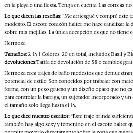
en la playa o una fiesta. Tenga en cuenta: Las correas no
Lo que dicen las reseñas:
“Me arriesgué y compré este traj
modesto. El escote corazón halter me hace canalizar la 
sobre mis mejillas. La única decepción es que no tiene
Hermoza
Tamaños:
2-14 | Colores: 20 en total, incluidos Basil y B
devoluciones:
Tarifa de devolución de $8 o cambios grat
Hermoza crea trajes de baño modestos que demuestran q
potencial de estilo. Son conocidos por trabajar con mate
forma, con un peso grueso y un diseño opaco que no es t
para controlar la barriga, un sujetador incorporado y un
el tamaño solo llega hasta el 14.
Lo que dice nuestro escritor:
“Este traje brinda suficie
también hay algo sexy y femenino en el escote halter que
permite moverlo directamente sobre la zona que quieras m