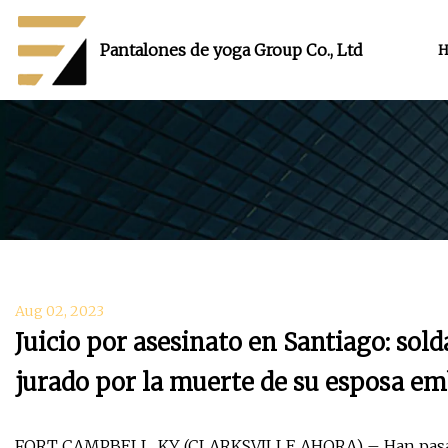
Pantalones de yoga Group Co., Ltd
H
Aug 02, 2023
Juicio por asesinato en Santiago: sol
jurado por la muerte de su esposa e
FORT CAMPBELL, KY (CLARKSVILLE AHORA) – Han pasado 