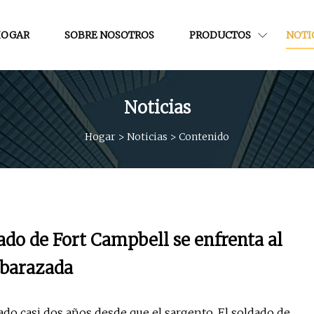
OGAR
SOBRE NOSOTROS
PRODUCTOS
NOTI
Noticias
Hogar
>
Noticias
>
Contenido
dado de Fort Campbell se enfrenta al
mbarazada
casi dos años desde que el sargento. El soldado de