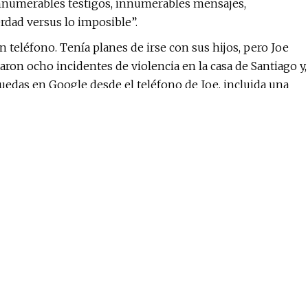
innumerables testigos, innumerables mensajes,
rdad versus lo imposible”.
n teléfono. Tenía planes de irse con sus hijos, pero Joe
aron ocho incidentes de violencia en la casa de Santiago y,
uedas en Google desde el teléfono de Joe, incluida una
 de “golpear a su esposa con tanta fuerza que pérdida de
las peores investigaciones que he visto”, dijo al tribunal
e después de que detuvieron a su cliente, Joe informó a
l Ejército que Meghan era alcohólica y había escondido
abía buscado nada. Se descubrieron cinco botellas de vodka
juguetes.
blemas graves para luchar contra el alcoholismo y trata
o durante el embarazo. "Pero los defectos de Meghan no