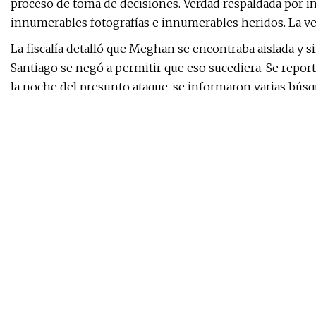
proceso de toma de decisiones. Verdad respaldada por 
innumerables fotografías e innumerables heridos. La ve
La fiscalía detalló que Meghan se encontraba aislada y si
Santiago se negó a permitir que eso sucediera. Se report
la noche del presunto ataque, se informaron varias búsq
búsqueda en Google que, según la fiscalía, hizo después
consciencia."
“He estado haciendo esto por un tiempo y esta es una de 
Jason Márquez, abogado defensor de Santiago. Afirmó qu
los agentes de la División de Investigación Criminal de
alcohol por toda la casa, pero ninguno de los agentes h
en la casa, incluso en la mochila de un niño y debajo de 
Meghan tenía sus defectos, según Montgomery. Tenía pro
de frenar su adicción, y supuestamente siguió bebiend
son lo que la mató", dijo Montgomery al tribunal.