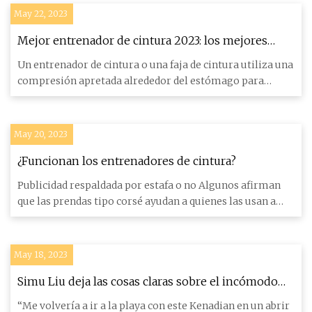
May 22, 2023
Mejor entrenador de cintura 2023: los mejores
entrenadores de cintura para cintura arrebatada
Un entrenador de cintura o una faja de cintura utiliza una
compresión apretada alrededor del estómago para
reducir el t
May 20, 2023
¿Funcionan los entrenadores de cintura?
Publicidad respaldada por estafa o no Algunos afirman
que las prendas tipo corsé ayudan a quienes las usan a
adelgazar
May 18, 2023
Simu Liu deja las cosas claras sobre el incómodo
momento de la alfombra roja con Ryan Gosling
“Me volvería a ir a la playa con este Kenadian en un abrir